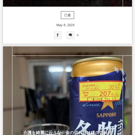
己書
May
8
,
2024
0
介護を綺麗に云うな、金の切れ目は縁の切れ目