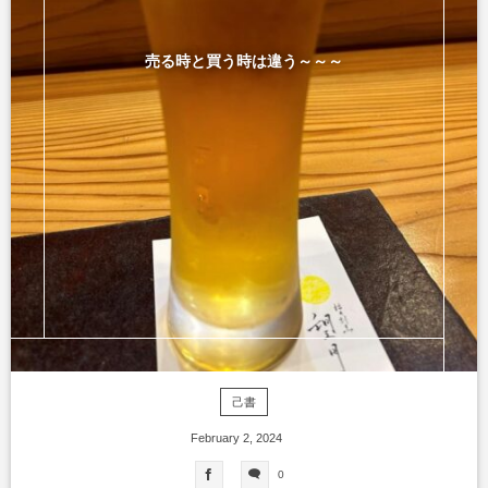
売る時と買う時は違う～～～
己書
February
2
,
2024
0