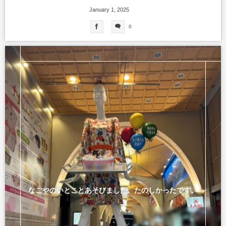
January
1
,
2025
0
なごやのいとことあそびました。たのしかったです。