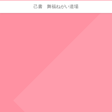
己書 舞福ねがい道場