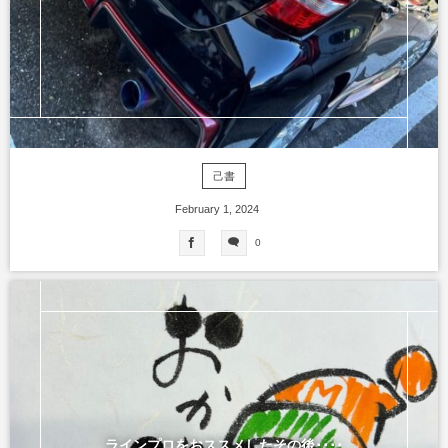
己書
February
1
,
2024
0
ラインプロをおススメしたその後････