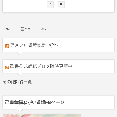
0
7
HOME
2023
アメブロ随時更新中(^^♪
己書公式師範ブログ随時更新中
その他師範一覧
己書舞福ねがい道場FBページ