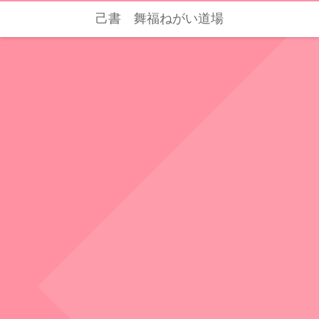
己書 舞福ねがい道場