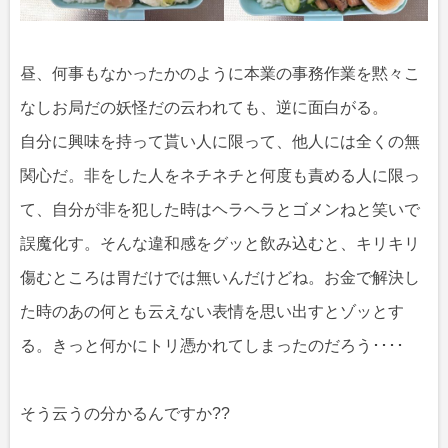
昼、何事もなかったかのように本業の事務作業を黙々こ
なしお局だの妖怪だの云われても、逆に面白がる。
自分に興味を持って貰い人に限って、他人には全くの無
関心だ。非をした人をネチネチと何度も責める人に限っ
て、自分が非を犯した時はヘラヘラとゴメンねと笑いで
誤魔化す。そんな違和感をグッと飲み込むと、キリキリ
傷むところは胃だけでは無いんだけどね。お金で解決し
た時のあの何とも云えない表情を思い出すとゾッとす
る。きっと何かにトリ憑かれてしまったのだろう････
そう云うの分かるんですか??