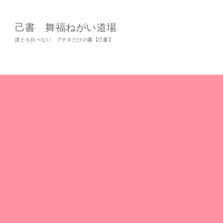
己書 舞福ねがい道場
誰とも比べない、アナタだけの書【己書】