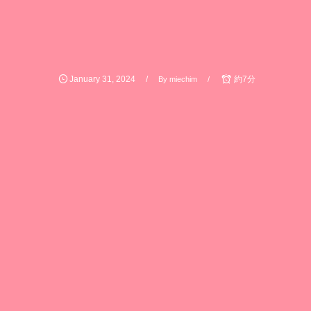
January
31
,
2024
約7分
By
miechim