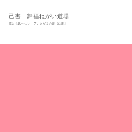
己書 舞福ねがい道場
誰とも比べない、アナタだけの書【己書】