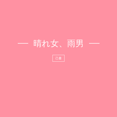
晴れ女、雨男
己書