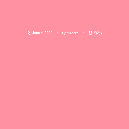
June
4
,
2021
約2分
By
miechim