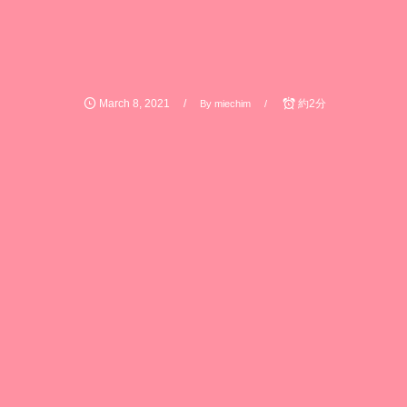
March
8
,
2021
約2分
By
miechim