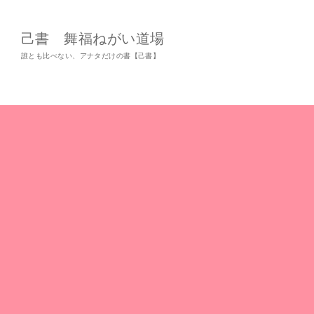
己書 舞福ねがい道場
誰とも比べない、アナタだけの書【己書】