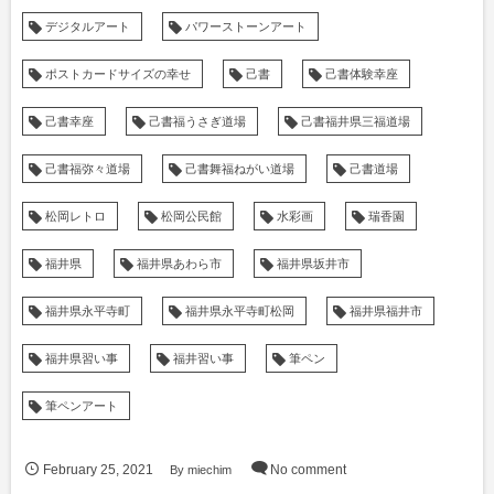
デジタルアート
パワーストーンアート
ポストカードサイズの幸せ
己書
己書体験幸座
己書幸座
己書福うさぎ道場
己書福井県三福道場
己書福弥々道場
己書舞福ねがい道場
己書道場
松岡レトロ
松岡公民館
水彩画
瑞香園
福井県
福井県あわら市
福井県坂井市
福井県永平寺町
福井県永平寺町松岡
福井県福井市
福井県習い事
福井習い事
筆ペン
筆ペンアート
February
25
,
2021
By
miechim
No comment