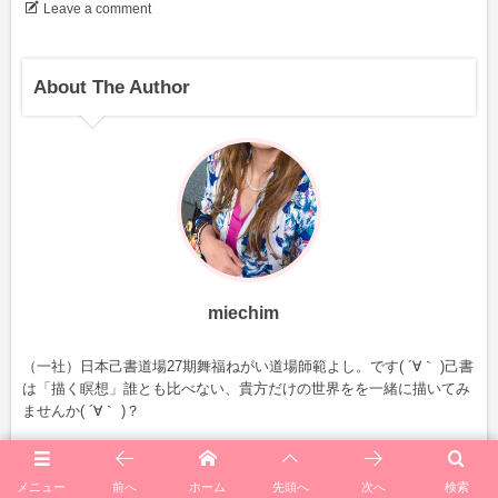
Leave a comment
About The Author
miechim
（一社）日本己書道場27期舞福ねがい道場師範よし。です( ´∀｀ )己書
は「描く瞑想」誰とも比べない、貴方だけの世界をを一緒に描いてみ
ませんか( ´∀｀ )？
Recent Articles Of This Author
メニュー
前へ
ホーム
先頭へ
次へ
検索