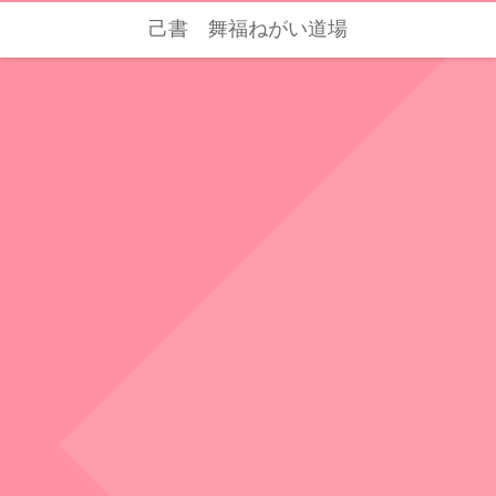
己書 舞福ねがい道場