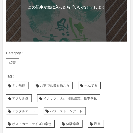
この記事が気に入ったら「いいね！」しよう
己書
えい坊館
お家で己書を描こう
ぺんてる
アクリル画
イナサラ、B'z、稲葉浩志、松本孝弘
デジタルアート
パワーストーンアート
ポストカードサイズの幸せ
体験幸座
己書