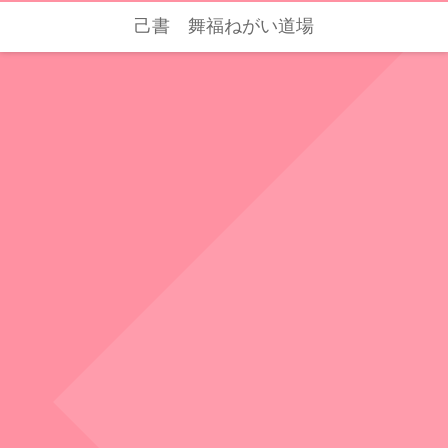
己書 舞福ねがい道場