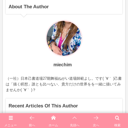
About The Author
miechim
（一社）日本己書道場27期舞福ねがい道場師範よし。です( ´∀｀ )己書
は「描く瞑想」誰とも比べない、貴方だけの世界をを一緒に描いてみ
ませんか( ´∀｀ )？
Recent Articles Of This Author
2025年11月7日
メニュー
前へ
ホーム
先頭へ
次へ
検索