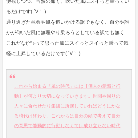
傍観しつつ、当然の如く、吹いた風にスイっと乗ってい
るだけです( ´∀｀ )
通り過ぎた竜巻や風を追いかける訳でもなく、自分や誰
かが仰いだ風に無理やり乗ろうとしている訳でも無く
これだな(^^♪って思った風にスイっとスイっと乗って気
軽に上昇しているだけです( ´∀｀ )
これから始まる「風の時代」には【個人の意識と行
動】が何より大切になっていきます。世間や周りの
人々に合わせたり集団に所属していればどうにかな
る時代は終わり。これからは自分の頭で考えて自分
の意思で能動的に行動しなくては成り立たない時代