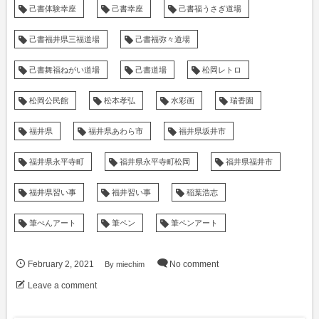
己書体験幸座
己書幸座
己書福うさぎ道場
己書福井県三福道場
己書福弥々道場
己書舞福ねがい道場
己書道場
松岡レトロ
松岡公民館
松本孝弘
水彩画
瑞香園
福井県
福井県あわら市
福井県坂井市
福井県永平寺町
福井県永平寺町松岡
福井県福井市
福井県習い事
福井習い事
稲葉浩志
筆ぺんアート
筆ペン
筆ペンアート
February
2
,
2021
By
miechim
No comment
Leave a comment