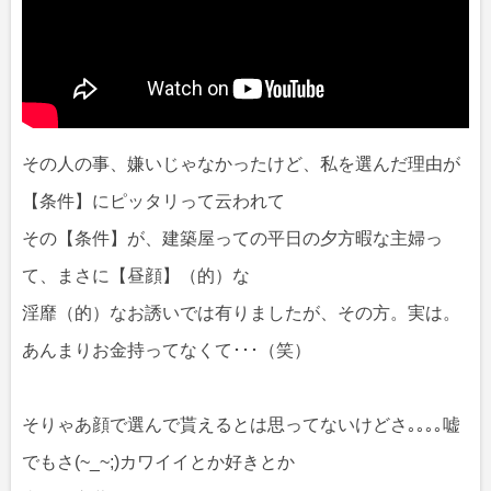
その人の事、嫌いじゃなかったけど、私を選んだ理由が
【条件】にピッタリって云われて
その【条件】が、建築屋っての平日の夕方暇な主婦っ
て、まさに【昼顔】（的）な
淫靡（的）なお誘いでは有りましたが、その方。実は。
あんまりお金持ってなくて･･･（笑）
そりゃあ顔で選んで貰えるとは思ってないけどさ｡｡｡｡嘘
でもさ(~_~;)カワイイとか好きとか