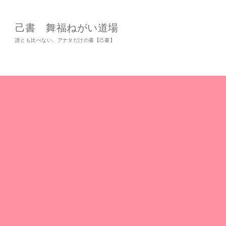
己書 舞福ねがい道場
誰とも比べない、アナタだけの書【己書】