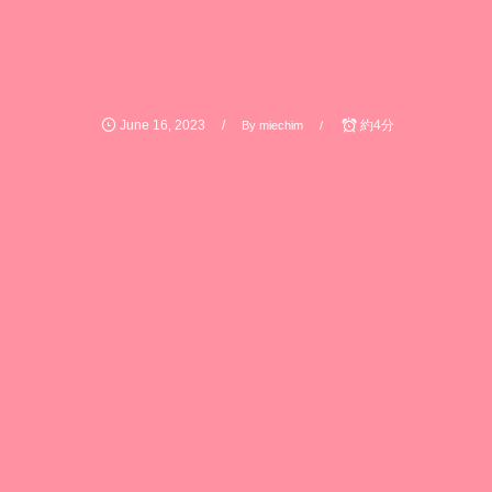
June
16
,
2023
約4分
By
miechim