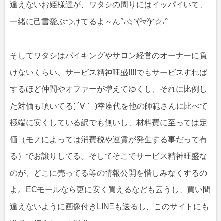
違えないお姫様達が、ワタシの周りにはイッパイいて、
一緒に己書愛ぶつけてるよ～ん°˖☆◝(⁰▿⁰)◜☆˖°
そしてワタシはバイキングやサロン経営のオーナーに負
けないくらい、サービス精神旺盛!!!!でもサービスすれば
するほど仲間やオファーが増えてゆくし、それに比例し
た対価も頂いてる( ´∀｀ )幸座代を他の師範さんに比べて
極端に安くしている訳でも無いし、材料費に至っては定
価（モノによっては消費税や運賃が発生する事だって有
る）でお譲りしてる。そしてそこでサービス精神旺盛な
のが、どこに売ってる等の情報公開を惜しみなくするの
よ。ECモールなら更に安く買えるなども云うし、買い間
違えないように画像付きLINEも送るし、このサイトにも