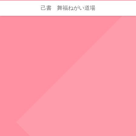
己書 舞福ねがい道場