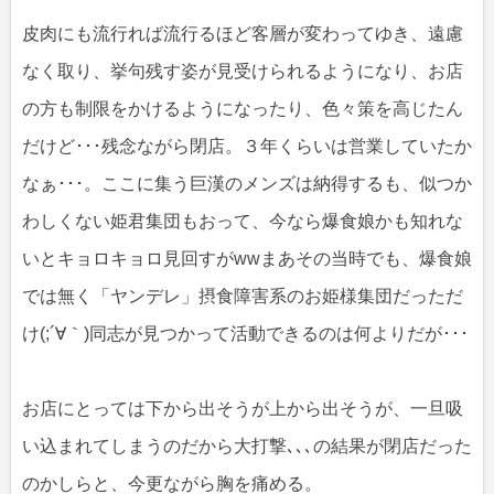
皮肉にも流行れば流行るほど客層が変わってゆき、遠慮
なく取り、挙句残す姿が見受けられるようになり、お店
の方も制限をかけるようになったり、色々策を高じたん
だけど･･･残念ながら閉店。３年くらいは営業していたか
なぁ･･･。ここに集う巨漢のメンズは納得するも、似つか
わしくない姫君集団もおって、今なら爆食娘かも知れな
いとキョロキョロ見回すがwwまあその当時でも、爆食娘
では無く「ヤンデレ」摂食障害系のお姫様集団だっただ
け(;´∀｀)同志が見つかって活動できるのは何よりだが･･･
お店にとっては下から出そうが上から出そうが、一旦吸
い込まれてしまうのだから大打撃､､､の結果が閉店だった
のかしらと、今更ながら胸を痛める。