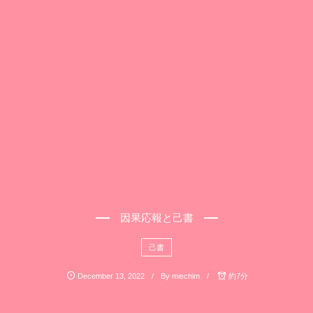
因果応報と己書
己書
December
13
,
2022
By
miechim
約7分