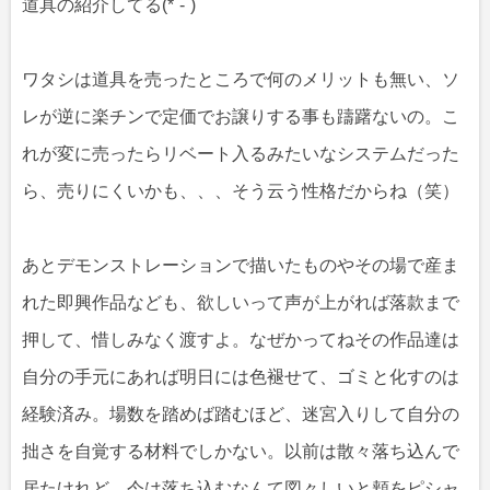
道具の紹介してる(*´-`)
ワタシは道具を売ったところで何のメリットも無い、ソ
レが逆に楽チンで定価でお譲りする事も躊躇ないの。こ
れが変に売ったらリベート入るみたいなシステムだった
ら、売りにくいかも、、、そう云う性格だからね（笑）
あとデモンストレーションで描いたものやその場で産ま
れた即興作品なども、欲しいって声が上がれば落款まで
押して、惜しみなく渡すよ。なぜかってねその作品達は
自分の手元にあれば明日には色褪せて、ゴミと化すのは
経験済み。場数を踏めば踏むほど、迷宮入りして自分の
拙さを自覚する材料でしかない。以前は散々落ち込んで
居たけれど、今は落ち込むなんて図々しいと頬をピシャ