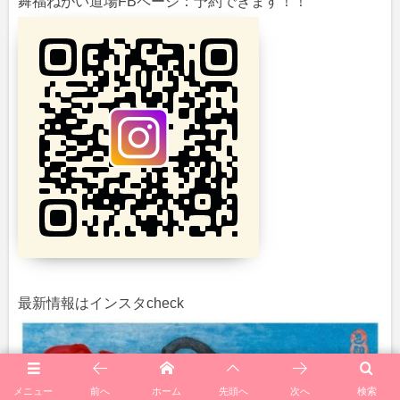
舞福ねがい道場FBページ：予約できます！！
最新情報はインスタcheck
メニュー
前へ
ホーム
先頭へ
次へ
検索