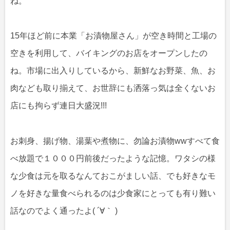
ね。
15年ほど前に本業「お漬物屋さん」が空き時間と工場の
空きを利用して、バイキングのお店をオープンしたの
ね。市場に出入りしているから、新鮮なお野菜、魚、お
肉なども取り揃えて、お世辞にも洒落っ気は全くないお
店にも拘らず連日大盛況!!!
お刺身、揚げ物、湯葉や煮物に、勿論お漬物wwすべて食
べ放題で１０００円前後だったような記憶。ワタシの様
な少食は元を取るなんておこがましい話、でも好きなモ
ノを好きな量食べられるのは少食家にとっても有り難い
話なのでよく通ったよ( ´∀｀ )