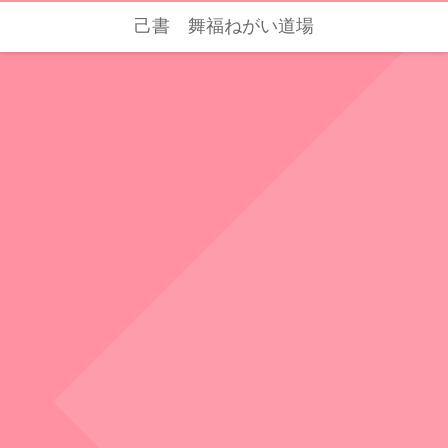
己書 舞福ねがい道場