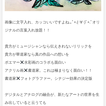
画像に文字入れ、カッコいいですよね.｡ﾟ+.(･∀･)ﾟ+.ﾟオリ
ジナルの言葉入れ放題！！
貴方がミュージシャンなら伝えきれないリリックを
貴方が華道家なら真の作品への想いを
ポエマー
水彩画のコラボも面白い
アクリル画
書道家。これは極まりなく面白い！！
書道家
フォトグラファー。シナジー効果の決定版
デジタルとアナログの融合が、新たなアートの世界を生
み出していると云うても